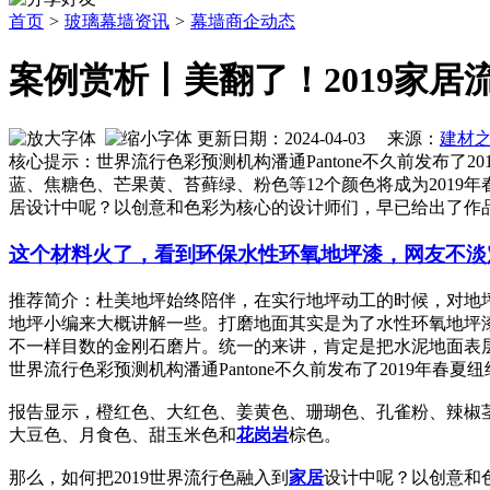
首页
>
玻璃幕墙资讯
>
幕墙商企动态
案例赏析丨美翻了！2019家居
更新日期：2024-04-03 来源：
建材
核心提示：世界流行色彩预测机构潘通Pantone不久前发布
蓝、焦糖色、芒果黄、苔藓绿、粉色等12个颜色将成为2019
居设计中呢？以创意和色彩为核心的设计师们，早已给出了作
这个材料火了，看到环保水性环氧地坪漆，网友不淡
推荐简介：杜美地坪始终陪伴，在实行地坪动工的时候，对地
地坪小编来大概讲解一些。打磨地面其实是为了水性环氧地坪
不一样目数的金刚石磨片。统一的来讲，肯定是把水泥地面表层的浮
世界流行色彩预测机构潘通Pantone不久前发布了2019年春
报告显示，橙红色、大红色、姜黄色、珊瑚色、孔雀粉、辣椒茎
大豆色、月食色、甜玉米色和
花岗岩
棕色。
那么，如何把2019世界流行色融入到
家居
设计中呢？以创意和