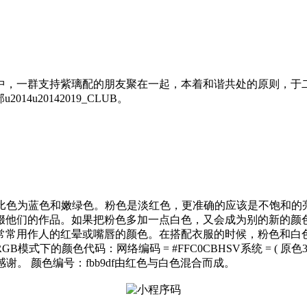
吧中，一群支持紫璃配的朋友聚在一起，本着和谐共处的原则，于
4u20142019_CLUB。
合成。对比色为蓝色和嫩绿色。粉色是淡红色，更准确的应该是不饱
缀他们的作品。如果把粉色多加一点白色，又会成为别的新的颜
常常用作人的红晕或嘴唇的颜色。在搭配衣服的时候，粉色和白
代码：网络编码 = #FFC0CBHSV系统 = ( 原色350,饱和度2
粉色表示感谢。 颜色编号：fbb9df由红色与白色混合而成。