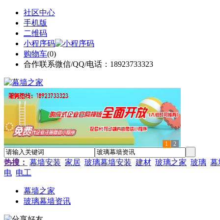
社区中心
手机版
二维码
小程序码
购物车
(
0
)
合作联系微信/QQ/电话：18923733323
1
2
热搜：
幕墙安装
家居
玻璃幕墙安装
建材
玻璃之家
玻璃
幕
电
电工
幕墙之家
玻璃幕墙资讯