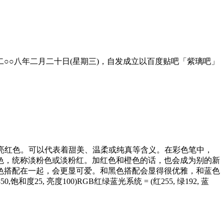
二○○八年二月二十日(星期三)，自发成立以百度贴吧「紫璃吧」
和的亮红色。可以代表着甜美、温柔或纯真等含义。在彩色笔中，
色，统称淡粉色或淡粉红。加红色和橙色的话，也会成为别的新
色搭配在一起，会更显可爱。和黑色搭配会显得很优雅，和蓝色
5, 亮度100)RGB红绿蓝光系统 = (红255, 绿192, 蓝