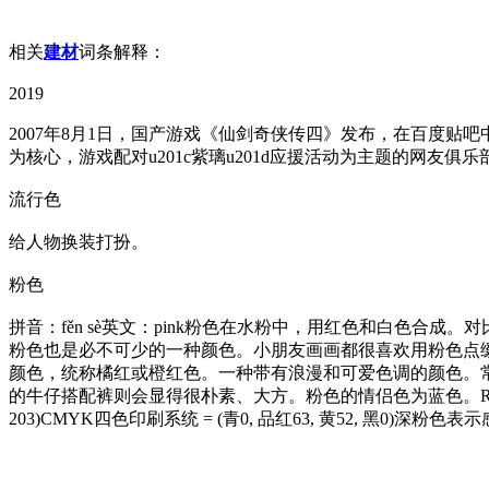
相关
建材
词条解释：
2019
2007年8月1日，国产游戏《仙剑奇侠传四》发布，在百度贴
为核心，游戏配对u201c紫璃u201d应援活动为主题的网友俱乐部u201
流行色
给人物换装打扮。
粉色
拼音：fěn sè英文：pink粉色在水粉中，用红色和白色
粉色也是必不可少的一种颜色。小朋友画画都很喜欢用粉色点
颜色，统称橘红或橙红色。一种带有浪漫和可爱色调的颜色。
的牛仔搭配裤则会显得很朴素、大方。粉色的情侣色为蓝色。RGB模式下的颜色
203)CMYK四色印刷系统 = (青0, 品红63, 黄52, 黑0)深