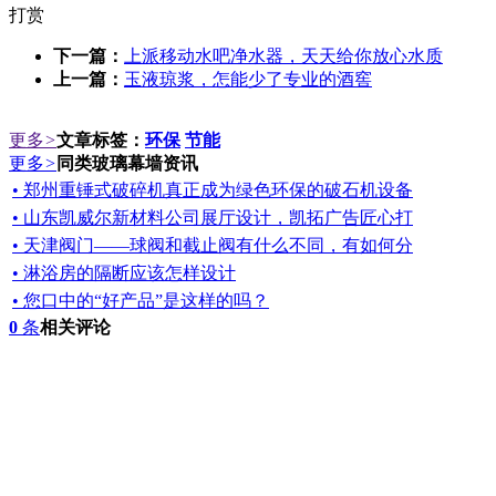
打赏
下一篇：
上派移动水吧净水器，天天给你放心水质
上一篇：
玉液琼浆，怎能少了专业的酒窖
更多
>
文章标签：
环保
节能
更多
>
同类玻璃幕墙资讯
• 郑州重锤式破碎机真正成为绿色环保的破石机设备
• 山东凯威尔新材料公司展厅设计，凯拓广告匠心打
• 天津阀门——球阀和截止阀有什么不同，有如何分
• 淋浴房的隔断应该怎样设计
• 您口中的“好产品”是这样的吗？
0
条
相关评论