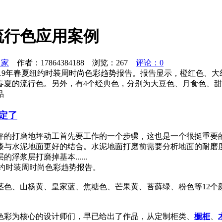
流行色应用案例
之家
作者：17864384188 浏览：
267
评论：0
了2019年春夏纽约时装周时尚色彩趋势报告。报告显示，橙红色
年春夏的流行色。另外，有4个经典色，分别为大豆色、月食色、甜
品
定了
坪的打磨地坪动工首先要工作的一个步骤，这也是一个很挺重要
漆与水泥地面更好的结合。水泥地面打磨前需要分析地面的耐磨
浆层打磨掉基本......
夏纽约时装周时尚色彩趋势报告。
色、山杨黄、皇家蓝、焦糖色、芒果黄、苔藓绿、粉色等12个颜
色彩为核心的设计师们，早已给出了作品，从定制柜类、
橱柜
、