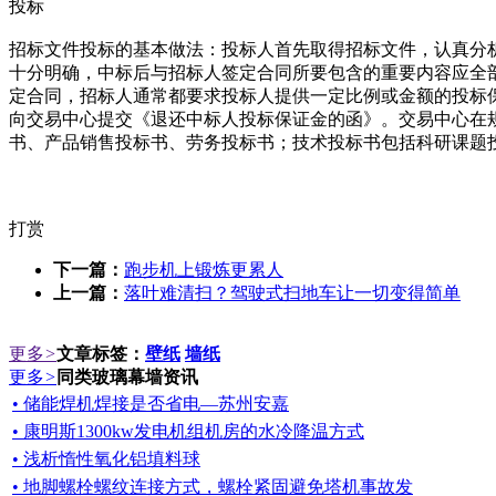
投标
招标文件投标的基本做法：投标人首先取得招标文件，认真分
十分明确，中标后与招标人签定合同所要包含的重要内容应全
定合同，招标人通常都要求投标人提供一定比例或金额的投标
向交易中心提交《退还中标人投标保证金的函》。交易中心在
书、产品销售投标书、劳务投标书；技术投标书包括科研课题
打赏
下一篇：
跑步机上锻炼更累人
上一篇：
落叶难清扫？驾驶式扫地车让一切变得简单
更多
>
文章标签：
壁纸
墙纸
更多
>
同类玻璃幕墙资讯
• 储能焊机焊接是否省电—苏州安嘉
• 康明斯1300kw发电机组机房的水冷降温方式
• 浅析惰性氧化铝填料球
• 地脚螺栓螺纹连接方式，螺栓紧固避免塔机事故发