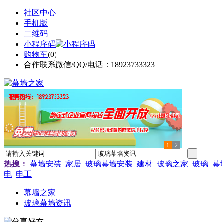
社区中心
手机版
二维码
小程序码
购物车
(
0
)
合作联系微信/QQ/电话：18923733323
1
2
热搜：
幕墙安装
家居
玻璃幕墙安装
建材
玻璃之家
玻璃
幕
电
电工
幕墙之家
玻璃幕墙资讯