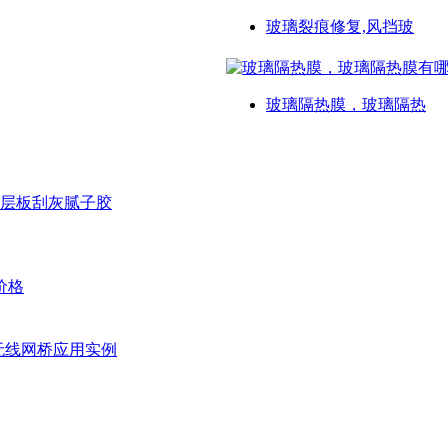
玻璃裂痕修复,风挡玻
玻璃隔热膜，玻璃隔热
层板刮灰腻子胶
价格
无线网桥应用实例