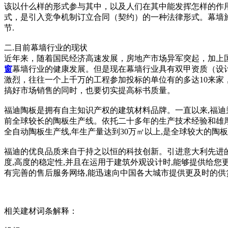
该以什么样的形式参与其中，以及人们在其中能发挥怎样的作
式，是引入竞争机制订立合同（契约）的一种法律形式。幕墙
节.
二.目前幕墙行业的现状
近年来，随着国民经济高速发展，房地产市场异军突起，加上
窗
幕墙行业的健康发展。但是现在幕墙行业具有双甲资质（设计
激烈，往往一个上千万的工程参加投标的单位有的多达10来
搞好市场销售的同时，也要切实提高标书质量。
福迪陶板是拥有自主知识产权的建筑材料品牌。一直以来,福迪
前全球较长的陶板生产线。依托二十多年的生产技术经验和雄厚
全自动陶板生产线,年生产量达到30万㎡以上,是全球较大的陶
福迪的优良品质来自于持之以恒的科技创新。引进意大利先进的
度,高度的稳定性,并且在运用于建筑外观设计时,能够提供给
有完善的售后服务网络,能迅速向中国各大城市提供更及时的供
相关建材词条解释：