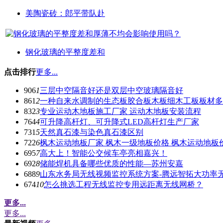
美陶瓷砖：郎平带队赴
钢化玻璃的平整度差和
点击排行
更多...
906
1
三层中空隔音好还是双层中空玻璃隔音好
861
2
一种自来水调制的生态板胶合板木板细木工板板材多
832
3
专业运动木地板施工厂家 运动木地板安装流程
764
4
可升降高杆灯、可升降式LED高杆灯生产厂家
731
5
天然真石漆与染色真石漆区别
722
6
枫木运动地板厂家 枫木一级地板价格 枫木运动地板
695
7
高大上！智能公交候车亭亮相嘉兴！
692
8
储能焊机具备哪些优质的性能—苏州安嘉
688
9
山东水务局无线视频监控系统方案-腾远智拓大功率
674
10
怎么挑选工程无线监控专用远距离无线网桥？
更多...
更多...