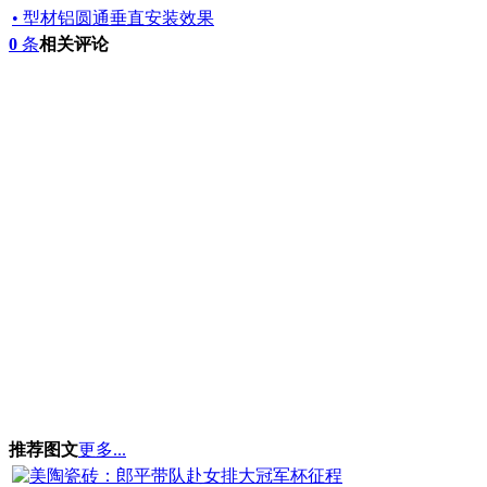
• 型材铝圆通垂直安装效果
0
条
相关评论
推荐图文
更多...